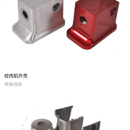
绞肉机外壳
喷油/拉丝